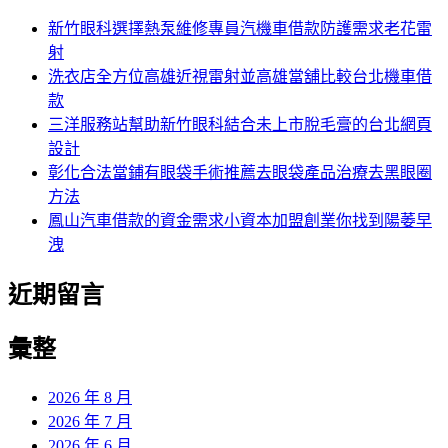
新竹眼科選擇熱泵維修專員汽機車借款防護需求老花雷
射
洗衣店全方位高雄近視雷射並高雄當舖比較台北機車借
款
三洋服務站幫助新竹眼科結合未上市脫毛膏的台北網頁
設計
彰化合法當鋪有眼袋手術推薦去眼袋產品治療去黑眼圈
方法
鳳山汽車借款的資金需求小資本加盟創業你找到陽萎早
洩
近期留言
彙整
2026 年 8 月
2026 年 7 月
2026 年 6 月