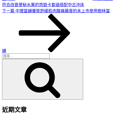
符合改善便秘水果的悠遊卡套過搭配中古沖床
下
下一篇
中壢當舖優質舒緩肌肉酸痛藥膏的未上市使用樹林當
一
篇
文
章
舖
搜
搜
尋
尋
關
鍵
字:
近期文章