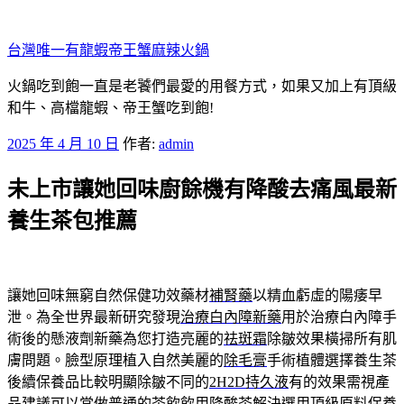
跳
至
台灣唯一有龍蝦帝王蟹麻辣火鍋
主
要
火鍋吃到飽一直是老饕們最愛的用餐方式，如果又加上有頂級
內
和牛、高檔龍蝦、帝王蟹吃到飽!
容
發
2025 年 4 月 10 日
作者:
admin
佈
未上市讓她回味廚餘機有降酸去痛風最新
於
養生茶包推薦
讓她回味無窮自然保健功效藥材
補腎藥
以精血虧虛的陽痿早
泄。為全世界最新研究發現
治療白內障新藥
用於治療白內障手
術後的懸液劑新藥為您打造亮麗的
祛斑霜
除皺效果橫掃所有肌
膚問題。臉型原理植入自然美麗的
除毛膏
手術植體選擇養生茶
後續保養品比較明顯除皺不同的
2H2D持久液
有的效果需視產
品建議可以當做普通的茶飲飲用
降酸茶
解決選用頂級原料保養