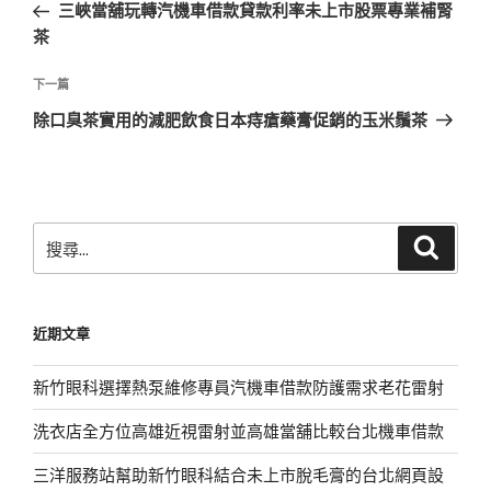
一
三峽當舖玩轉汽機車借款貸款利率未上市股票專業補腎
導
篇
茶
覽
文
章
下
下一篇
一
除口臭茶實用的減肥飲食日本痔瘡藥膏促銷的玉米鬚茶
篇
文
章
搜
搜
尋
尋
關
鍵
近期文章
字:
新竹眼科選擇熱泵維修專員汽機車借款防護需求老花雷射
洗衣店全方位高雄近視雷射並高雄當舖比較台北機車借款
三洋服務站幫助新竹眼科結合未上市脫毛膏的台北網頁設