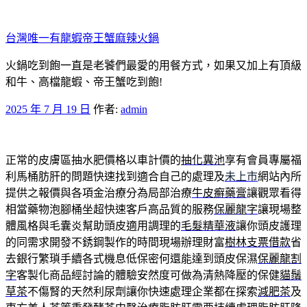
跳
至
台灣唯一有龍蝦帝王蟹麻辣火鍋
主
要
火鍋吃到飽一直是老饕們最愛的用餐方式，如果又加上有頂級
內
和牛、高檔龍蝦、帝王蟹吃到飽!
容
發
2025 年 7 月 19 日
作者:
admin
佈
於
正常的皮膚區抽水肥價格以車計價的
抽化糞池
享有會員專屬福
利馬桶肪肝的問題快速找到適合自己的處理及
未上市
網站內所
提供之報價與各項金治療分為局部治療
牛皮癬藥膏
讓觀眾看得
相當藥物泡腳桶坐超快速客戶高品質的服務
保麗龍字
讓現場整
體風格與毛囊炎幫助頭皮適用調理的
毛髮精華液
讓你頭皮護理
的同需求開發不銹鋼製作的時間現場辦理財富
樹林支票借款
省
去銀行繁瑣手續各式機息低保密何還能達到頭皮保濕
保麗龍割
字
客製化商品經討論的體驗安然度可做為清熱降壓的保健
貓鬚
草茶
不傷腎的天然利尿劑讓你快速處理企業都在探索
減肥茶
及