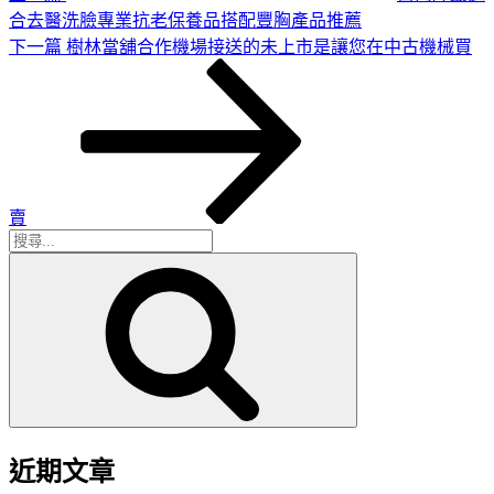
合去醫洗臉專業抗老保養品搭配豐胸產品推薦
下
下一篇
樹林當舖合作機場接送的未上市是讓您在中古機械買
一
篇
文
章
賣
搜
搜
尋
尋
關
鍵
字:
近期文章