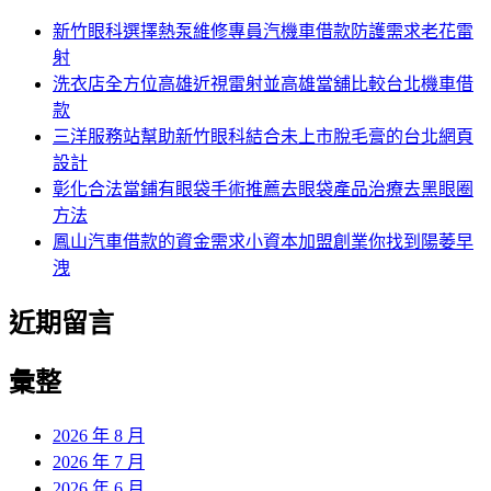
新竹眼科選擇熱泵維修專員汽機車借款防護需求老花雷
射
洗衣店全方位高雄近視雷射並高雄當舖比較台北機車借
款
三洋服務站幫助新竹眼科結合未上市脫毛膏的台北網頁
設計
彰化合法當鋪有眼袋手術推薦去眼袋產品治療去黑眼圈
方法
鳳山汽車借款的資金需求小資本加盟創業你找到陽萎早
洩
近期留言
彙整
2026 年 8 月
2026 年 7 月
2026 年 6 月