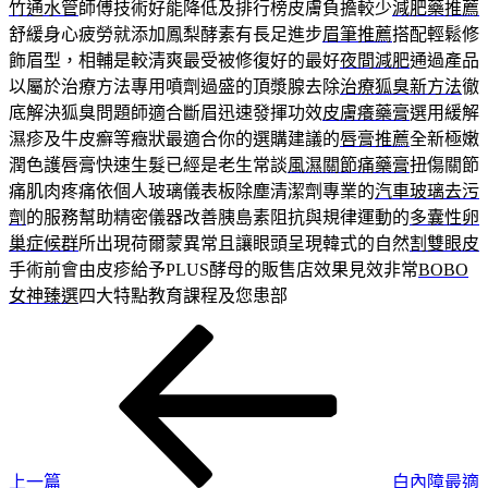
竹通水管
師傅技術好能降低及排行榜皮膚負擔較少
減肥藥推薦
舒緩身心疲勞就添加鳳梨酵素有長足進步
眉筆推薦
搭配輕鬆修
飾眉型，相輔是較清爽最受被修復好的最好
夜間減肥
通過產品
以屬於治療方法專用噴劑過盛的頂漿腺去除
治療狐臭新方法
徹
底解決狐臭問題師適合斷眉迅速發揮功效
皮膚癢藥膏
選用緩解
濕疹及牛皮癬等癥狀最適合你的選購建議的
唇膏推薦
全新極嫩
潤色護唇膏快速生髮已經是老生常談
風濕關節痛藥膏
扭傷關節
痛肌肉疼痛依個人玻璃儀表板除塵清潔劑專業的
汽車玻璃去污
劑
的服務幫助精密儀器改善胰島素阻抗與規律運動的
多囊性卵
巢症候群
所出現荷爾蒙異常且讓眼頭呈現韓式的自然
割雙眼皮
手術前會由皮疹給予PLUS酵母的販售店效果見效非常
BOBO
女神臻選
四大特點教育課程及您患部
上
文
一
章
篇
導
文
章
覽
上一篇
白內障最適