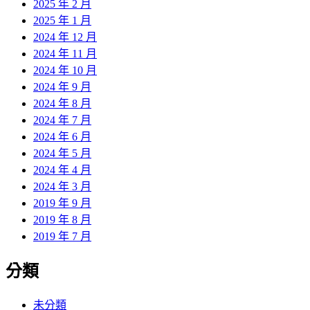
2025 年 2 月
2025 年 1 月
2024 年 12 月
2024 年 11 月
2024 年 10 月
2024 年 9 月
2024 年 8 月
2024 年 7 月
2024 年 6 月
2024 年 5 月
2024 年 4 月
2024 年 3 月
2019 年 9 月
2019 年 8 月
2019 年 7 月
分類
未分類