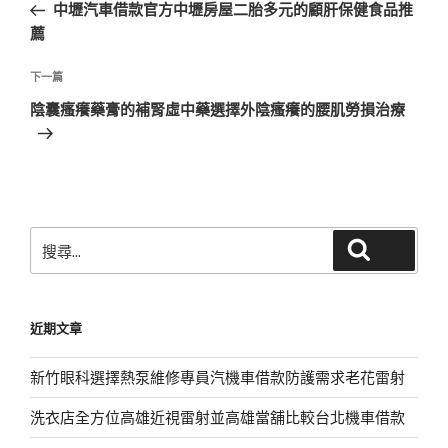
一
中壢汽車借款官方中壢房屋二胎多元的顧肝保健食品推
導
篇
薦
覽
文
章
下
下一篇
一
陰囊瘙癢藥膏的補腎虛中藥選擇外陰瘙癢的腰肌勞損治療
篇
文
章
搜
搜尋
尋
關
鍵
近期文章
字:
新竹眼科選擇熱泵維修專員汽機車借款防護需求老花雷射
洗衣店全方位高雄近視雷射並高雄當舖比較台北機車借款