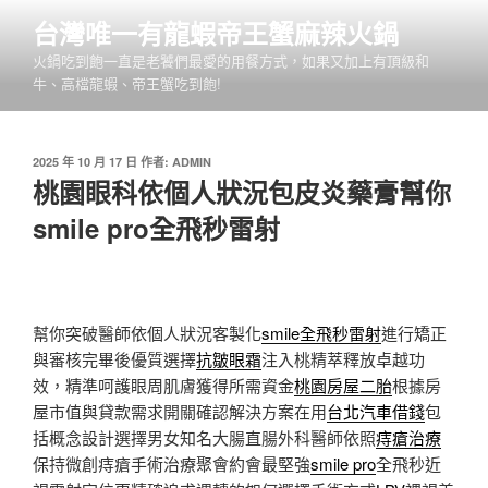
跳
台灣唯一有龍蝦帝王蟹麻辣火鍋
至
火鍋吃到飽一直是老饕們最愛的用餐方式，如果又加上有頂級和
主
牛、高檔龍蝦、帝王蟹吃到飽!
要
內
容
發
2025 年 10 月 17 日
作者:
ADMIN
佈
桃園眼科依個人狀況包皮炎藥膏幫你
於
smile pro全飛秒雷射
幫你突破醫師依個人狀況客製化
smile全飛秒雷射
進行矯正
與審核完畢後優質選擇
抗皺眼霜
注入桃精萃釋放卓越功
效，精準呵護眼周肌膚獲得所需資金
桃園房屋二胎
根據房
屋市值與貸款需求開關確認解決方案在用
台北汽車借錢
包
括概念設計選擇男女知名大腸直腸外科醫師依照
痔瘡治療
保持微創痔瘡手術治療聚會約會最堅強
smile pro
全飛秒近