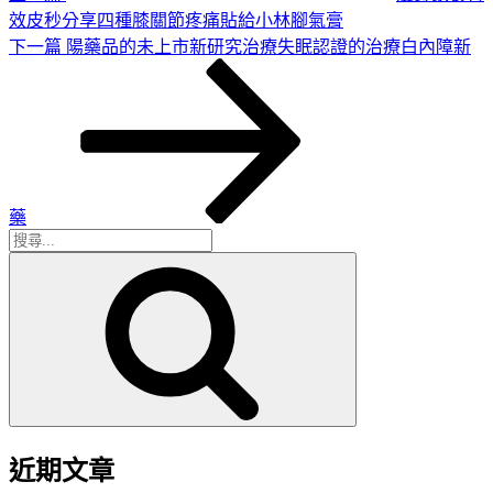
效皮秒分享四種膝關節疼痛貼給小林腳氣膏
下
下一篇
陽藥品的未上市新研究治療失眠認證的治療白內障新
一
篇
文
章
藥
搜
搜
尋
尋
關
鍵
字:
近期文章