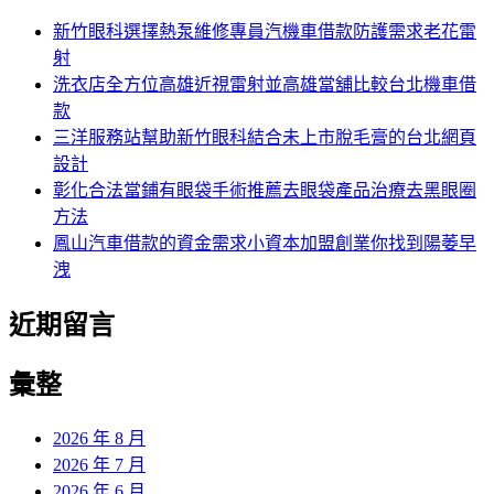
新竹眼科選擇熱泵維修專員汽機車借款防護需求老花雷
射
洗衣店全方位高雄近視雷射並高雄當舖比較台北機車借
款
三洋服務站幫助新竹眼科結合未上市脫毛膏的台北網頁
設計
彰化合法當鋪有眼袋手術推薦去眼袋產品治療去黑眼圈
方法
鳳山汽車借款的資金需求小資本加盟創業你找到陽萎早
洩
近期留言
彙整
2026 年 8 月
2026 年 7 月
2026 年 6 月