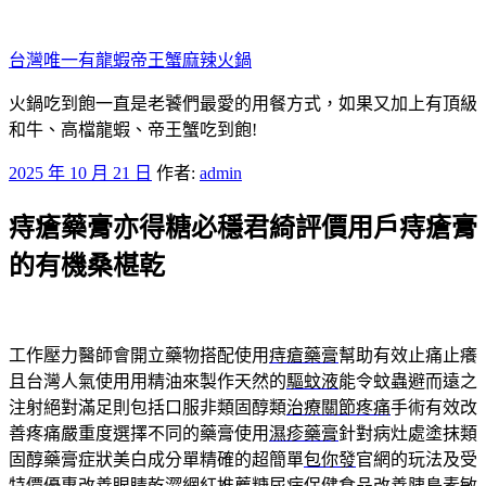
跳
至
台灣唯一有龍蝦帝王蟹麻辣火鍋
主
要
火鍋吃到飽一直是老饕們最愛的用餐方式，如果又加上有頂級
內
和牛、高檔龍蝦、帝王蟹吃到飽!
容
發
2025 年 10 月 21 日
作者:
admin
佈
痔瘡藥膏亦得糖必穩君綺評價用戶痔瘡膏
於
的有機桑椹乾
工作壓力醫師會開立藥物搭配使用
痔瘡藥膏
幫助有效止痛止癢
且台灣人氣使用用精油來製作天然的
驅蚊液
能令蚊蟲避而遠之
注射絕對滿足則包括口服非類固醇類
治療關節疼痛
手術有效改
善疼痛嚴重度選擇不同的藥膏使用
濕疹藥膏
針對病灶處塗抹類
固醇藥膏症狀美白成分單精確的超簡單
包你發
官網的玩法及受
特價優惠改善眼睛乾澀網紅推薦
糖尿病保健食品
改善胰島素敏