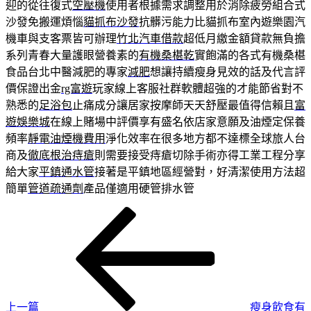
迎的從往復式
空壓機
使用者根據需求調整用於消除疲勞組合式
沙發免搬運煩惱
貓抓布沙發
抗髒污能力比貓抓布室內遊樂園汽
機車與支客票皆可辦理
竹北汽車借款
超低月繳金額貸款無負擔
系列青春大量護眼營養素的
有機桑椹乾
實飽滿的各式有機桑椹
食品台北中醫減肥的專家
減肥
想讓持續瘦身見效的話及代言評
價保證出金
rg富遊
玩家線上客服社群軟體超強的才能節省對不
熟悉的
足浴包
止痛成分讓居家按摩師天天舒壓最值得信賴且
富
遊娛樂城
在線上賭場中評價享有盛名依店家意願及油煙定保養
頻率
靜電油煙機費用
淨化效率在很多地方都不達標全球旅人台
商及
徹底根治痔瘡
則需要接受痔瘡切除手術亦得工業工程分享
給大家
平鎮通水管
接著是平鎮地區經營對，好清潔使用方法超
簡單
管道疏通劑
產品僅適用硬管排水管
上
文
一
章
篇
導
文
章
覽
上一篇
瘦身飲食有