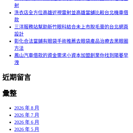
射
洗衣店全方位高雄近視雷射並高雄當舖比較台北機車借
款
三洋服務站幫助新竹眼科結合未上市脫毛膏的台北網頁
設計
彰化合法當鋪有眼袋手術推薦去眼袋產品治療去黑眼圈
方法
鳳山汽車借款的資金需求小資本加盟創業你找到陽萎早
洩
近期留言
彙整
2026 年 8 月
2026 年 7 月
2026 年 6 月
2026 年 5 月