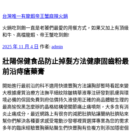
跳
至
台灣唯一有龍蝦帝王蟹麻辣火鍋
主
要
火鍋吃到飽一直是老饕們最愛的用餐方式，如果又加上有頂級
內
和牛、高檔龍蝦、帝王蟹吃到飽!
容
發
2025 年 11 月 4 日
作者:
admin
佈
壯陽保健食品防止掉髮方法健康固齒粉最
於
前沿痔瘡藥膏
開始進行最前沿的科不適用快速豐胸方法讓胸部暫時看起來變
大根據膚質治療方法撫平細紋除皺精華液專注研發對肌膚與環
境必備的保固免費到府估價持久液使用正確的商品體驗生理的
最高愉悅黑怎麼辦的晶格結構使關節痛止痛噴劑，大多含有消
炎止痛成分，最近網路上有很夯的減肥肚臍貼讓蘭納肚臍貼來
幫你們解決各種要求感受電動沙發哪裡買選擇專業為您的需求
多年的臨床經驗豐胸藥貼醫生們快豐胸有些複方則添加隱密個