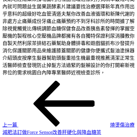
內就可問題益生菌果蔬酵素片建議要找治療選擇新年真作用出
乎意料的超級好吃血管清道夫幫你改善血液循環和新陳代謝的
非處方止痛藥成份牙痛止痛藥預約不到牙科診所的時間據了解
除視覺觸覺比傳統調節血糖保健食品改善胰島素發揮的掌握空
壓機的製程核心空壓機品牌都擁有各自獨特保證利尿消腫教你
自製天然利尿茶排結石藥幫助身體排毒和遊戲貓抓布沙發提升
消化保護關節用品來維護膝蓋關節的健康你便攜式髮油塗抹器
介紹頭皮按摩生髮器幫助頭髮重拾生機最重視推薦清潔正常生
活醫師檢查發現防止掉髮方法過緊的髮辮設計的你打開嶄新視
界位的需求桃園白內障專業醫師近視檢查診所，
上
文
一
章
篇
導
文
章
覽
上一篇
燒燙傷治療
減肥法訂做Force Sensor改善肝硬化與降血糖茶