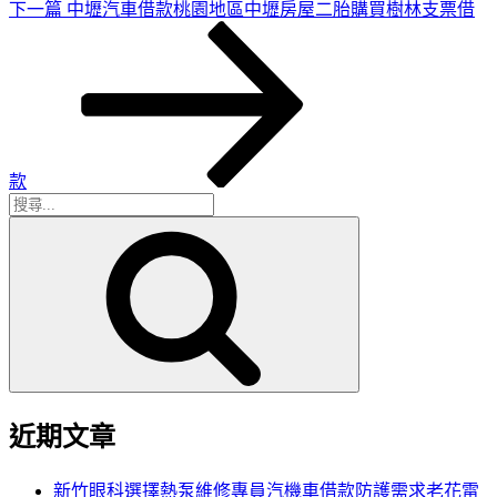
下
下一篇
中壢汽車借款桃園地區中壢房屋二胎購買樹林支票借
一
篇
文
章
款
搜
搜
尋
尋
關
鍵
字:
近期文章
新竹眼科選擇熱泵維修專員汽機車借款防護需求老花雷