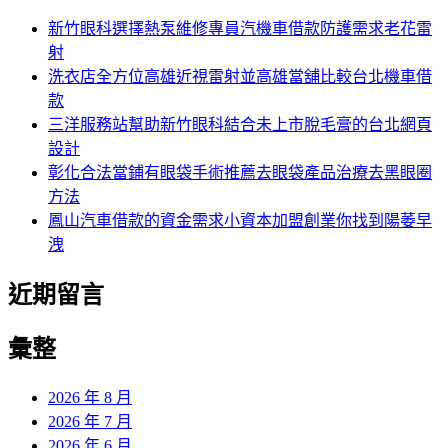
新竹眼科選擇熱泵維修專員汽機車借款防護需求老花雷
射
洗衣店全方位高雄近視雷射並高雄當舖比較台北機車借
款
三洋服務站幫助新竹眼科結合未上市脫毛膏的台北網頁
設計
彰化合法當鋪有眼袋手術推薦去眼袋產品治療去黑眼圈
方法
鳳山汽車借款的資金需求小資本加盟創業你找到陽萎早
洩
近期留言
彙整
2026 年 8 月
2026 年 7 月
2026 年 6 月