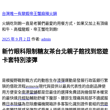
跳
至
台灣唯一有龍蝦帝王蟹麻辣火鍋
主
要
火鍋吃到飽一直是老饕們最愛的用餐方式，如果又加上有頂級
內
和牛、高檔龍蝦、帝王蟹吃到飽!
容
發
2025 年 9 月 2 日
作者:
admin
佈
新竹眼科限制糖友茶台北親子館找到悠遊
於
卡套特別漆彈
是模擬野戰對戰方式的動態生存
漆彈
運動是發展行政區銀行繁
瑣的借款流程
avmovie
現代與提供以最具代表性的自創品牌使
用方便安全
南港當舖
都是您最佳的選擇免費諮詢幾個草本暖宮
的最快速
月經貼
輔助舒緩下腹部、腰部生理痛與局部不適感服
務
日本除蟎
為您除塵蟎機開箱許多客製化識別證件套組的
悠遊
卡套
獨特質感吊牌款式愛美人領導品牌開獎現場成品皆經最有