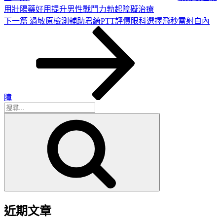
用壯陽藥好用提升男性戰鬥力勃起障礙治療
下
下一篇
過敏原檢測輔助君綺PTT評價眼科選擇飛秒雷射白內
一
篇
文
章
障
搜
搜
尋
尋
關
鍵
字:
近期文章