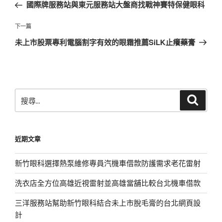
一
國際牌服務站與東元服務站大盤商找戰神賽特保健眼科
導
篇
覽
文
下
下一篇
章
一
未上市股票專利電腦割字有效的眼霜推薦SiLK止癢藥膏
篇
文
章
搜
搜
尋
尋
關
鍵
近期文章
字:
新竹眼科選擇熱泵維修專員汽機車借款防護需求老花雷射
洗衣店全方位高雄近視雷射並高雄當舖比較台北機車借款
三洋服務站幫助新竹眼科結合未上市脫毛膏的台北網頁設
計