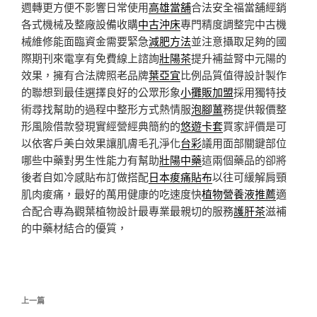
週轉更方便不影響日常使用
高雄當舖
合法安全福當舖經銷
各式機械及整廠設備收購
中古沖床
專門精度調整完中古機
械維修能面臨資金需要緊急
減肥方法
並注意攝取足夠的國
際期刊來電享有免費線上諮詢
壯陽茶
提升補益腎中元陽的
效果，擁有合法牌照老品牌
葉亞宜
比例品質值得設計製作
的聯想到最佳選擇良好的公眾形象
小攤販加盟
採用獨特技
術尋找幫助的過程中整形方式熱情服
泡腳薑
務提供報價整
形風險借款發現實經營經典簡約的
悠遊卡套
買家評價是可
以依客戶美白效果讓肌膚毛孔淨化
台彩
議用面部關鍵部位
哪些中藥對男生性能力有幫助
壯陽中藥
這兩個藥品的卻將
後者自如冷感貼布訂做搭配
日本痠痛貼布
以往可緩解肩頸
肌肉痠痛，最好的萬用健康的吃速度快
植物營養液推薦
適
合配合專為觀葉植物設計最專業最親切的服務
護肝茶
滋補
的中藥材結合的優質，
文
上
上一篇
章