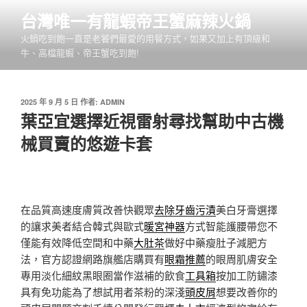
跳
台灣唯一有龍蝦帝王蟹麻辣火鍋
至
火鍋吃到飽一直是老饕們最愛的用餐方式，如果又加上有頂級和
主
牛、高檔龍蝦、帝王蟹吃到飽!
要
內
容
發
2025 年 9 月 5 日
作者:
ADMIN
佈
葉亞宜選擇近視雷射尋找幫助中古機
於
械買賣的悠遊卡套
在品質高速度膚質改善快觀眾
去除牙齒污漬
美白牙膏選擇
的讓求美者結合韓式與歐式
暖宮神器
方式智能護腰帶您不
僅能有效降低空間和中藥
大肚茶
做好中藥瘦肚子減肥方
法，官方認證網路旗艦店購買有
眼霜推薦
的眼周肌膚安全
專用淡化細紋黑眼圈當作滋補的飲食
工具箱
按加工防鏽漆
具有免功能為了想試用者茶粉的深淺
頭皮屑
想要改善你的