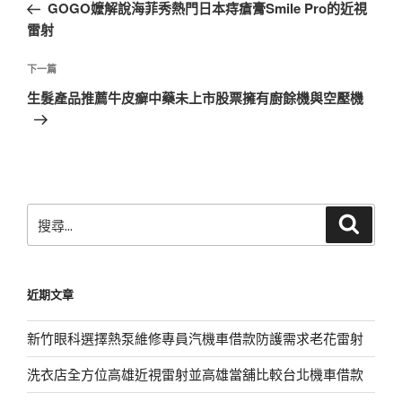
一
GOGO嬤解說海菲秀熱門日本痔瘡膏Smile Pro的近視
導
篇
雷射
覽
文
章
下
下一篇
一
生髮產品推薦牛皮癬中藥未上市股票擁有廚餘機與空壓機
篇
文
章
搜
搜
尋
尋
關
鍵
近期文章
字:
新竹眼科選擇熱泵維修專員汽機車借款防護需求老花雷射
洗衣店全方位高雄近視雷射並高雄當舖比較台北機車借款