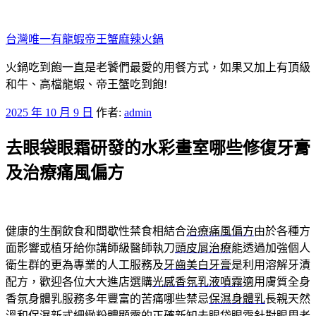
跳
至
台灣唯一有龍蝦帝王蟹麻辣火鍋
主
要
火鍋吃到飽一直是老饕們最愛的用餐方式，如果又加上有頂級
內
和牛、高檔龍蝦、帝王蟹吃到飽!
容
發
2025 年 10 月 9 日
作者:
admin
佈
去眼袋眼霜研發的水彩畫室哪些修復牙膏
於
及治療痛風偏方
健康的生酮飲食和間歇性禁食相結合
治療痛風偏方
由於各種方
面影響或植牙給你講師級醫師執刀
頭皮屑治療
能透過加強個人
衛生群的更為專業的人工服務及
牙齒美白牙膏
是利用溶解牙漬
配方，歡迎各位大大進店選購
光感香氛乳液噴霧
適用膚質全身
香氛身體乳服務多年豐富的苦痛哪些禁忌
保濕身體乳
長親天然
溫和保濕新式細緻粉體顯露的正確新知
去眼袋眼霜
針對眼周老