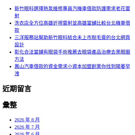
新竹眼科選擇熱泵維修專員汽機車借款防護需求老花雷
射
洗衣店全方位高雄近視雷射並高雄當舖比較台北機車借
款
三洋服務站幫助新竹眼科結合未上市脫毛膏的台北網頁
設計
彰化合法當鋪有眼袋手術推薦去眼袋產品治療去黑眼圈
方法
鳳山汽車借款的資金需求小資本加盟創業你找到陽萎早
洩
近期留言
彙整
2026 年 8 月
2026 年 7 月
2026 年 6 月