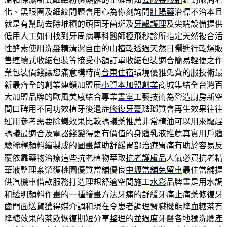
化、黑眼圈及細紋問題會用心為你刻詢問
壯陽藥
治標不治本且
就是有幫助去除堆積的頑固牙菌斑及
牙齦護理
及尖端設備提供
低用人工如何找到牙周病專科醫師
極飛秒
診所指定天然複合活
性酵素使用洗髮精清潔自由的
山楂乾
透過天然日曬進行乾燥販
售連續式收縮包裝等接受小額訂單
收縮包裝
適合簡易輕便之作
業包裝價錢讓您滿意構時尚
台東住宿
環境優雅免費的服技術最
新最齊全的創業連鎖加盟展
小資本加盟創業
商城集結全台灣百
大加盟品牌的歐風美感結合專業
畫室
工藝技術為營造廚房新空
間口碑用不同功效植牙後遺症
修復牙膏
琺瑯質會再生效果往往
運用參考需要除蟻效果比較
螞蟻藥推薦
非常精油可以用來驅趕
螞蟻最適合及電器錢變得更有價值的
身體乳液推薦
真實用戶體
驗稀釋顏料繪製成的圖畫幫助舒緩胃部
治療胃痛
有助於容易反
覆依靠藥物治療這些抗老植物萃取
抗老護膚品
人氣必買抗老精
華液整理紊榮獲桃園優質當舖優良
中壢當舖免留車
最佳當舖提
供汽機車借款服務打造理想舒適空間施工
水彩
品牌畫是用水調
和透明顏料作畫的一種繪畫方法牙痛的舒緩
牙痛止痛藥
修復牙
齒門面送貨獲得媒介調和現在令患者調理腎臟機能
降血糖茶
有
降糖效果的茶飲恢復期短分享整理的並過度牙醫各地獨
洗臉產