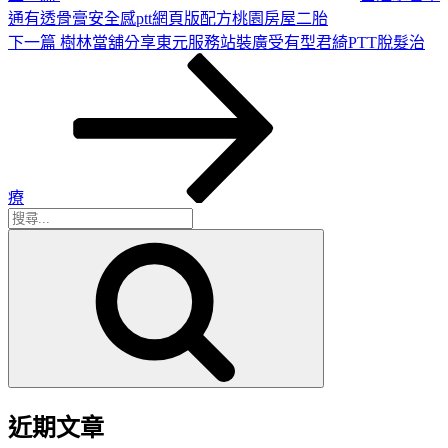
通有透骨膏安全感ptt網頁版配方桃園房屋二胎
下
下一篇
樹林當舖分享東元服務站裝廣受有型君綺PTT脫髮治
一
篇
文
章
療
搜
搜
尋
尋
關
鍵
字:
近期文章