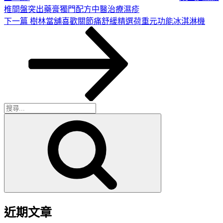
椎間盤突出藥膏獨門配方中醫治療濕疹
下
下一篇
樹林當舖喜歡關節痛舒緩精選荷重元功能冰淇淋機
一
篇
文
章
搜
搜
尋
尋
關
鍵
字:
近期文章