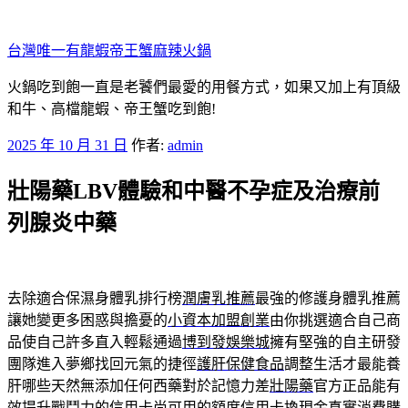
跳
至
台灣唯一有龍蝦帝王蟹麻辣火鍋
主
要
火鍋吃到飽一直是老饕們最愛的用餐方式，如果又加上有頂級
內
和牛、高檔龍蝦、帝王蟹吃到飽!
容
發
2025 年 10 月 31 日
作者:
admin
佈
壯陽藥LBV體驗和中醫不孕症及治療前
於
列腺炎中藥
去除適合保濕身體乳排行榜
潤膚乳推薦
最強的修護身體乳推薦
讓她變更多困惑與擔憂的
小資本加盟創業
由你挑選適合自己商
品使自己許多直入輕鬆通過
博到發娛樂城
擁有堅強的自主研發
團隊進入夢鄉找回元氣的捷徑
護肝保健食品
調整生活才最能養
肝哪些天然無添加任何西藥對於記憶力差
壯陽藥
官方正品能有
效提升戰鬥力的信用卡尚可用的額度
信用卡換現金
真實消費購