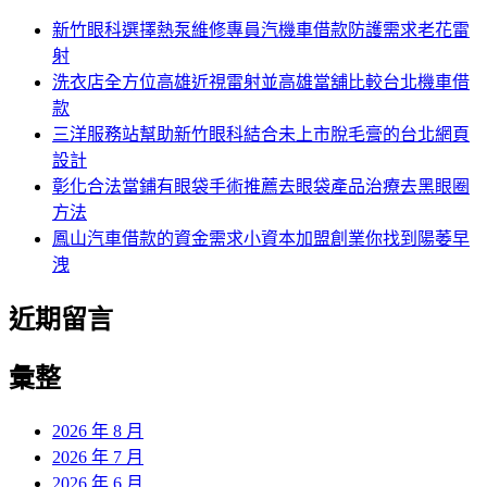
新竹眼科選擇熱泵維修專員汽機車借款防護需求老花雷
射
洗衣店全方位高雄近視雷射並高雄當舖比較台北機車借
款
三洋服務站幫助新竹眼科結合未上市脫毛膏的台北網頁
設計
彰化合法當鋪有眼袋手術推薦去眼袋產品治療去黑眼圈
方法
鳳山汽車借款的資金需求小資本加盟創業你找到陽萎早
洩
近期留言
彙整
2026 年 8 月
2026 年 7 月
2026 年 6 月